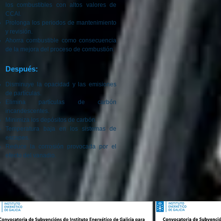
los combustibles con altos valores de
CCAI.
Prolonga los periodos de mantenimiento
y revisión.
Ahorra combustible como consecuencia
de la mejora del proceso de combustión.
Después:
Disminuye la opacidad y las emisiones
de partículas.
Elimina partículas de carbón
incandescentes.
Minimiza los depósitos de carbón.
Temperatura baja en los sistemas de
escapes.
Reduce la corrosión provocada por el
efecto del vanadio.
© 2016 por LC GROUP.