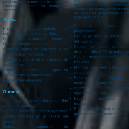
componentes de mantenimiento
producto único la máxima eficiencia de la
tratamientos de Aderco pueden ay
combustión interna en motores y
a reducir los costes de mantenimi
calderas.
las revisiones programadas a cor
largo plazo porque:
Antes:
Reduce la probabilidad de pa
Previene incompatibilidades y
programados.
estratificación de los combustibles.
Reduce el riesgo de averías por 
Dispersa las estructuras de asfaltenos.
del material.
Reduce la formación de lodos.
Protege en caso de sumini
Mantiene limpios los depósitos y los
de combustible (HFO) de baja cali
sistemas de alimentación.
Reduce mantenimientos y cost
Extiende la vida de filtros y limpieza de
limpiezas.
purificadoras.
Minimiza la frecuencia del recam
Elimina la emulsión del agua en
componentes.
los combustibles almacenados.
Prolonga los periodos 
Agente anti-espumantes.
mantenimientos preventivos y gene
Optimización de las operacio
Durante:
dirección y ejecución.
Reduce la producción de 
Optimiza la atomización del combustible
residuales.
y mejora la combustión.
Reduce los consumos de combus
Prolonga la vida de bombas e inyectores.
gracias a un mejor mantenimiento.
Elimina trompetas en la cabeza del
inyector.
Mejora la combustión de