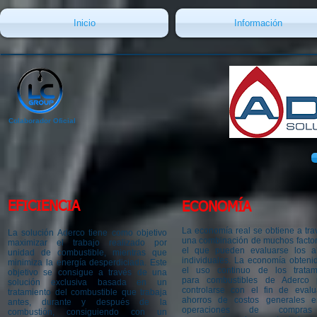
Inicio
Información
Colaborador Oficial
EFICIENCIA
ECONOMÍA
La economía real se obtiene a tra
La solución Aderco tiene como objetivo
una combinación de muchos factor
maximizar el trabajo realizado por
el que pueden evaluarse los a
unidad de combustible, mientras que
individuales. La economía obteni
minimiza la energía desperdiciada. Este
el uso continuo de los tratam
objetivo se consigue a través de una
para combustibles de Aderco 
solución exclusiva basada en un
controlarse con el fin de evalu
tratamiento del combustible que trabaja
ahorros de costos generales 
antes, durante y después de la
operaciones de compra
combustión, consiguiendo con un